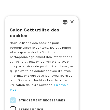
Commissariat général
×
CODE EVENTS
24 rue d’Aguesseau
Salon Sett utilise des
92100 Boulogne-Billancourt
FRENCH
cookies
+33 (0)1 48 25 18 70
ENGLISH
Contactez-nous
Nous utilisons des cookies pour
personnaliser le contenu, les publicités
ITALIAN
Exposant
et analyser notre trafic. Nous
SPANISH
Demande d'information
partageons également des informations
sur votre utilisation de notre site avec
Inscription au Sett d'Or
nos partenaires de publicité et d'analyse
Espace exposant
qui peuvent les combiner avec d'autres
Visiteur
informations que vous leur avez fournies
Demande de badge
ou qu'ils ont collectées lors de votre
Liste des exposants
utilisation de leurs services.
En savoir
Nouveaux produits
plus
Téléchargez le plan du salon
A propos
STRICTEMENT NÉCESSAIRES
Le salon
Sett Hospitality
PERFORMANCE