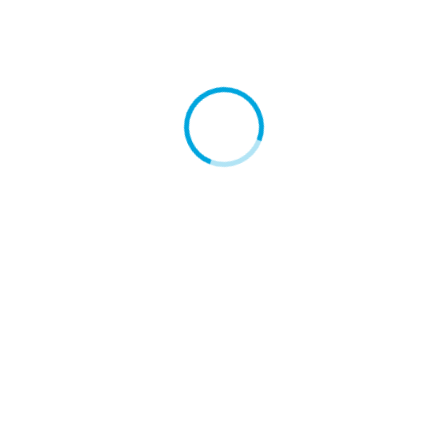
Vous pouvez également nous envoyer les fichiers
par email :
logistique@code-events.com
ou en
utilisant le service de transfert de fichier
Smash
,
SwissTransfer
ou
WeTransfert
.
Vidéo, max 15 Mo, format mp4
Photo n°1, max 2 Mo, format jpeg/jpg
Photo n°2, max 2 Mo, format jpeg/jpg
Photo n°3, max 2 Mo, format jpeg/jpg
En cliquant sur le bouton
Envoyer
ci-dessous, je
certifie avoir pris connaissance et accepter le
Règlement des Trophées de l’Innovation Sett d’Or
.
Envoyer
Effacer