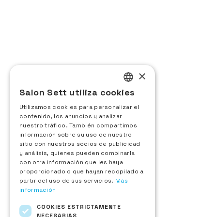
Auditoria general
CODE EVENTS
24 rue d’Aguesseau
×
92100 Boulogne-Billancourt, Francia
Salon Sett utiliza cookies
+33 (0)1 48 25 18 70
FRENCH
Contáctanos
Utilizamos cookies para personalizar el
ENGLISH
contenido, los anuncios y analizar
Expositor
nuestro tráfico. También compartimos
ITALIAN
Solicitud de información
información sobre su uso de nuestro
sitio con nuestros socios de publicidad
Inscripción en el Sett d'Or
SPANISH
y análisis, quienes pueden combinarla
Espacio expositor
con otra información que les haya
Visitante
proporcionado o que hayan recopilado a
Solicitud de acreditación
partir del uso de sus servicios.
Más
Lista de expositores
información
Nuevos productos
Descargar el plano de la feria
COOKIES ESTRICTAMENTE
Acerca de
NECESARIAS