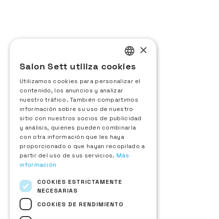
Auditoria general
CODE EVENTS
24 rue d’Aguesseau
×
92100 Boulogne-Billancourt, Francia
+33 (0)1 48 25 18 70
Salon Sett utiliza cookies
FRENCH
Contáctanos
Utilizamos cookies para personalizar el
ENGLISH
contenido, los anuncios y analizar
Expositor
nuestro tráfico. También compartimos
ITALIAN
Solicitud de información
información sobre su uso de nuestro
sitio con nuestros socios de publicidad
Inscripción en el Sett d'Or
SPANISH
y análisis, quienes pueden combinarla
Espacio expositor
con otra información que les haya
Visitante
proporcionado o que hayan recopilado a
Solicitud de acreditación
partir del uso de sus servicios.
Más
Lista de expositores
información
Nuevos productos
Descargar el plano de la feria
COOKIES ESTRICTAMENTE
Acerca de
NECESARIAS
La feria
COOKIES DE RENDIMIENTO
Sett Hospitality