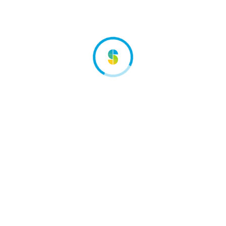
competencia y al
esa. También le
istintos actores del
La HPA, un mercad
A pesar de la crisis s
s y dinámicos
una notable solidez 
innovación
claramente más que e
ctividad
de alojamiento turíst
y las tasas de invers
rnacionales
el dinamismo recuper
confirman que la HPA
Europa.
¡Vengan a co