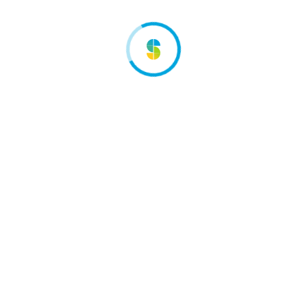
Accessoires
Echelles, escaliers, aqua bike, sécurité, filtres,
éclairages (lampes LED, luminaires) douches solaires,
cascades, bâches de piscines hors-sols.
Entretien
Coffres de filtration, robots de piscines, aspirateurs
piscines et spas, pompes à chaleur piscine,
réchauffeurs piscines, chauffages soleil,
déshumidificateurs, réchauffeurs,
traitement/entretien des eaux (réseaux eaux usées
et eaux potables, incendies, énergies), liner et
revêtements de piscine.
Jeux aquatiques
Fauteuils et bouées gonflables, douches, piscines,
toboggans et plongeoirs, parcours sur l’eau, jeux.