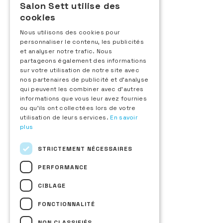
Salon Sett utilise des
92100 Boulogne-Billancourt
FRENCH
cookies
+33 (0)1 48 25 18 70
ENGLISH
Contactez-nous
Nous utilisons des cookies pour
personnaliser le contenu, les publicités
ITALIAN
Exposant
et analyser notre trafic. Nous
SPANISH
Demande d'information
partageons également des informations
sur votre utilisation de notre site avec
Inscription au Sett d'Or
nos partenaires de publicité et d'analyse
Espace exposant
qui peuvent les combiner avec d'autres
Visiteur
informations que vous leur avez fournies
Demande de badge
ou qu'ils ont collectées lors de votre
Liste des exposants
utilisation de leurs services.
En savoir
Nouveaux produits
plus
Téléchargez le plan du salon
A propos
STRICTEMENT NÉCESSAIRES
Le salon
Sett Hospitality
PERFORMANCE
Les fédérations organisatrices
CIBLAGE
Presse & partenaires
Nos actions éco-responsables
FONCTIONNALITÉ
Restez informés
Recevoir la newsletter
NON CLASSIFIÉS