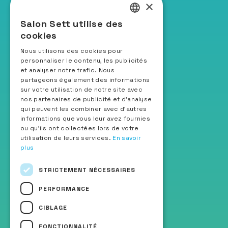
×
Le salon
Salon Sett utilise des
FRENCH
Sett Hospitality
cookies
Les fédérations organisatrices
ENGLISH
Nous utilisons des cookies pour
Presse & partenaires
personnaliser le contenu, les publicités
ITALIAN
Nos actions éco-responsables
et analyser notre trafic. Nous
SPANISH
partageons également des informations
sur votre utilisation de notre site avec
Restez informés
nos partenaires de publicité et d'analyse
qui peuvent les combiner avec d'autres
informations que vous leur avez fournies
Recevoir la newsletter
ou qu'ils ont collectées lors de votre
utilisation de leurs services.
En savoir
plus
Suivez-nous
STRICTEMENT NÉCESSAIRES
PERFORMANCE
CIBLAGE
ChatBot Sett IA
FONCTIONNALITÉ