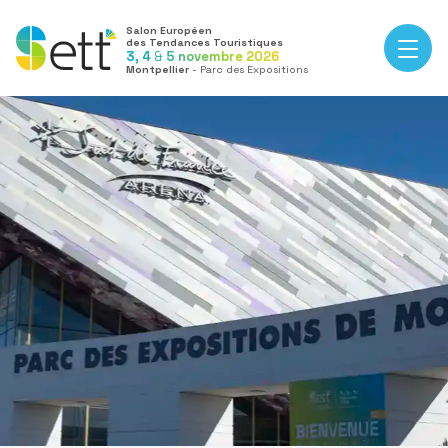
Salon Européen
des Tendances Touristiques
3, 4
&
5 novembre 2026
Montpellier
- Parc des Expositions