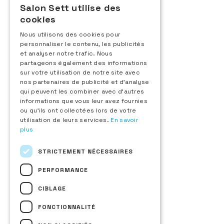
Salon Sett utilise des
24 rue d’Aguesseau
FRENCH
92100 Boulogne-Billancourt
cookies
+33 (0)1 48 25 18 70
ENGLISH
Nous utilisons des cookies pour
Contactez-nous
personnaliser le contenu, les publicités
ITALIAN
et analyser notre trafic. Nous
Exposant
SPANISH
partageons également des informations
Demande d'information
sur votre utilisation de notre site avec
nos partenaires de publicité et d'analyse
Inscription au Sett d'Or
qui peuvent les combiner avec d'autres
Espace exposant
informations que vous leur avez fournies
Visiteur
ou qu'ils ont collectées lors de votre
Demande de badge
utilisation de leurs services.
En savoir
Liste des exposants
plus
Nouveaux produits
Téléchargez le plan du salon
STRICTEMENT NÉCESSAIRES
A propos
Le salon
PERFORMANCE
Sett Hospitality
Les fédérations organisatrices
CIBLAGE
Presse & partenaires
Nos actions éco-responsables
FONCTIONNALITÉ
Restez informés