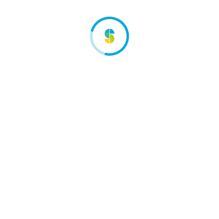
empérature n’est pas prioritaire, il faut protéger les
UV et les infestations par nuisibles.
us et adaptés à la nature des produits transportés. Un
ent être réalisés selon le risque de contamination.
d’éviter les ruptures de charge et de privilégier une gestion
radation.
rs du transport alimentaire en France 
, allant de l’artisan local aux grands groupes internationa
des structures variées adaptées aux besoins des
e
(froid positif/négatif)
s à l’agroalimentaire
sec, frais et surgelé
ales
aux différents types de produits
stique spécifique afin de garantir sa qualité, son goût et