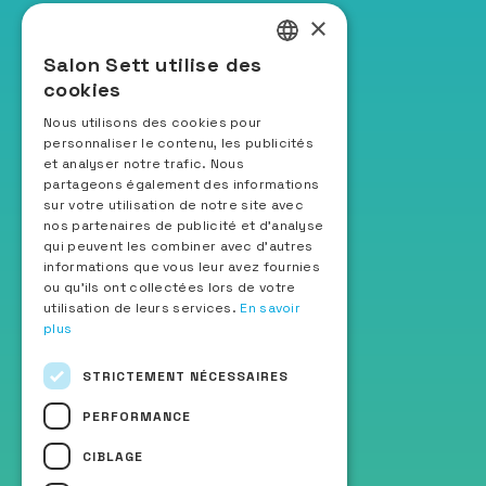
×
Le salon
Salon Sett utilise des
FRENCH
Sett Hospitality
cookies
Les fédérations organisatrices
ENGLISH
Nous utilisons des cookies pour
Presse & partenaires
personnaliser le contenu, les publicités
ITALIAN
Nos actions éco-responsables
et analyser notre trafic. Nous
SPANISH
partageons également des informations
sur votre utilisation de notre site avec
Restez informés
nos partenaires de publicité et d'analyse
qui peuvent les combiner avec d'autres
informations que vous leur avez fournies
Recevoir la newsletter
ou qu'ils ont collectées lors de votre
utilisation de leurs services.
En savoir
plus
Suivez-nous
STRICTEMENT NÉCESSAIRES
PERFORMANCE
CIBLAGE
ChatBot Sett IA